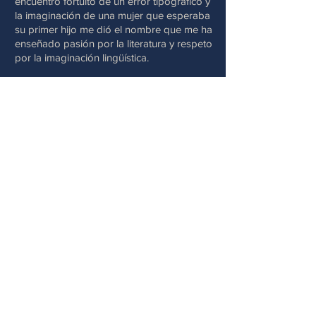
encuentro fortuito de un error tipográfico y
la imaginación de una mujer que esperaba
su primer hijo me dió el nombre que me ha
enseñado pasión por la literatura y respeto
por la imaginación lingüística.
Vivo del lenguaje. Enseño inglés y español.
He enseñado las dos lenguas en
contextos locales, nacionales, e
internacionales a todos los niveles, desde
el pre-kinder hasta los estudiantes de
doctorado de Harvard. He sido profesora,
administradora universitaria, traductora, y
consultora. Crecí en la Ciudad de México y
he vivido en Chihuahua, México;
Cambridge, Inglaterra; Sevilla, España; y
varios lugares de Estados Unidos.
Estoy viva por el lenguaje. Mis días y mis
noches se forman de palabras. Durante
años escribí crítica literaria y poesía en
español. Ahora he reclamado mi segunda
patria, el inglés que aprendí en mi